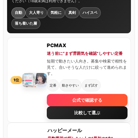
ください（18歳未満は利用できません）。
自動
大人寄り
気軽に
真剣
ハイスペ
落ち着いた層
PCMAX
迷う前に“まず雰囲気を確認”しやすい定番
短期で動きたい人向き。募集や検索で相性を
見て、合いそうな人だけに絞って進められま
す。
1位
定番
動きやすい
まず試す
公式で確認する
比較して選ぶ
ハッピーメール