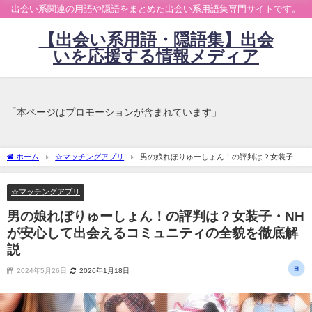
出会い系関連の用語や隠語をまとめた出会い系用語集専門サイトです。
【出会い系用語・隠語集】出会
いを応援する情報メディア
「本ページはプロモーションが含まれています」
ホーム
☆マッチングアプリ
男の娘れぼりゅーしょん！の評判は？女装子・
NHが安心して出会えるコミュニティの全貌を徹底解説
☆マッチングアプリ
男の娘れぼりゅーしょん！の評判は？女装子・NH
が安心して出会えるコミュニティの全貌を徹底解
説
2024年5月26日
2026年1月18日