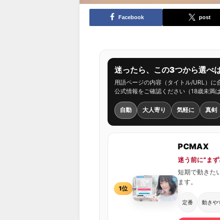
Facebook
post
迷ったら、この3つから選べば
用語ページの内容（タイトル/URL）
公式情報をご確認ください（18歳未満
自動
大人寄り
気軽に
真剣
PCMAX
迷う前に“ま
短期で動きた
ます。
1位
定番
動きや