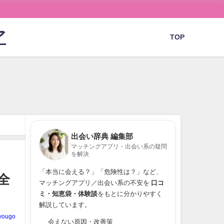
ア
TOP
出会い辞典 編集部
マッチングアプリ・出会い系の疑問
を解決
「本当に会える？」「危険性は？」など、
全
マッチングアプリ／出会い系の不安を
口コ
ミ・知恵袋・体験談
をもとに分かりやすく
解説しています。
yougo
会えない原因・改善策