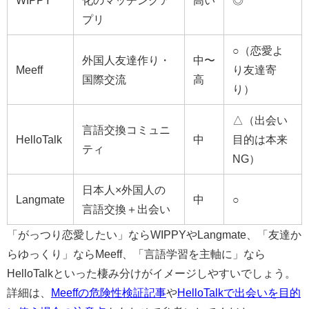
WIPPY
化のマッチングア
高い
◎
プリ
○（恋愛よ
外国人友達作り・
中〜
Meeff
り友達寄
国際交流
高
り）
△（出会い
言語交換コミュニ
HelloTalk
中
目的は本来
ティ
NG）
日本人×外国人の
Langmate
中
○
言語交換＋出会い
「がっつり恋愛したい」ならWIPPYやLangmate、「友達か
らゆっくり」ならMeeff、「言語学習を主軸に」なら
HelloTalkといった棲み分けがイメージしやすいでしょう。
詳細は、
Meeffの危険性検証記事
や
HelloTalkで出会いを目的