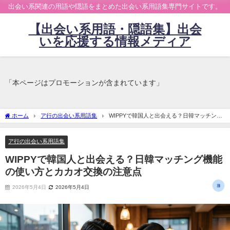
出会い系関連の用語や隠語をまとめた出会い系用語集専門サイトです。
【出会い系用語・隠語集】出会
いを応援する情報メディア
「本ページはプロモーションが含まれています」
ホーム
ア行の出会い系用語集
WIPPYで韓国人と出会える？日韓マッチング
機能の使い方とカカオ交換の注意点
ア行の出会い系用語集
WIPPYで韓国人と出会える？日韓マッチング機能
の使い方とカカオ交換の注意点
2026年5月4日
2026年5月4日