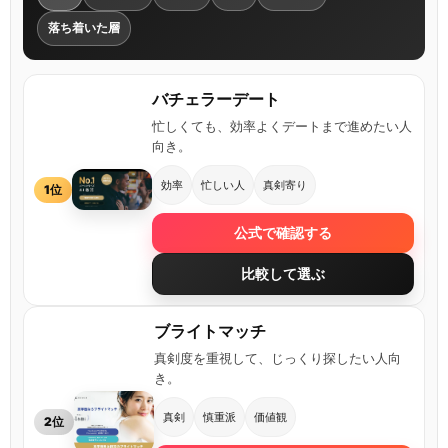
落ち着いた層
バチェラーデート
忙しくても、効率よくデートまで進めたい人
向き。
効率
忙しい人
真剣寄り
1位
公式で確認する
比較して選ぶ
ブライトマッチ
真剣度を重視して、じっくり探したい人向
き。
真剣
慎重派
価値観
2位