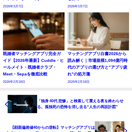
2026年3月7日
2026年3月7日
既婚者マッチングアプリ完全ガ
マッチングアプリ白書2026から
イド【2026年最新】Cuddle・ヒ
読み解く｜市場規模1,094億円時
ールメイト・既婚者クラブ・
代のアプリの選び方と"アプリ疲
Meet・Sepaを徹底比較
れ"の処方箋
2026年2月18日
2026年2月18日
「独身 40代 悲惨」と検索して震える夜を終わらせ
る。孤独死の恐怖を消し去る“人生の再設計図”
【顔面偏差値40からの逆転】マッチングアプリは