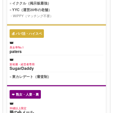
イククル（掲示板最強）
YYC（運営20年の老舗）
WIPPY（マッチング不要）
💰 パパ活・ハイスペ
美女率No.1
paters
富裕層・経営者専用
SugarDaddy
東カレデート（審査制）
💋 熟女・人妻・裏
30歳以上限定
華の会メール