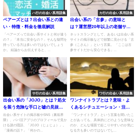
ハ行の出会い系用語集
カ行の出会い系用語集
ペアーズとは？出会い系との違
出会い系の「古参」の意味と
い・特徴・料金を徹底解説
は？運営歴20年以上の老舗サイ
トが安全で出会える理由
「ペアーズって出会い系サイトと何が違う
ネットスラングとして、あるいは出会い系
の？」「本当に安全なの？」そんな疑問を
サイトの掲示板などで頻繁に見かける「古
持っている方は多いのではないでしょう
参（こさん）」という言葉。 「ここは古
か。 結論からお伝えすると、...
参サイトだから安心できる」...
サ行の出会い系用語集
ワ行の出会い系用語集
出会い系の「JOJO」とは？処女
ワンナイトラブとは？意味・よ
を装う危険な手口と嘘の見抜き
くあるシチュエーション・注意
方、未成年リスクを徹底解剖
点を解説
出会い系サイトの掲示板やSNS（裏垢界
「ワンナイトラブ」という言葉を聞いたこ
隈）、パパ活アプリのプロフィールで見か
とがあっても、具体的にどのような意味な
ける謎の隠語、「JOJO（じょじょ）」。
のか、どんな場面で起こりやすいのか気に
「漫画の話？」「何かの...
なる方も多いのではないでし...