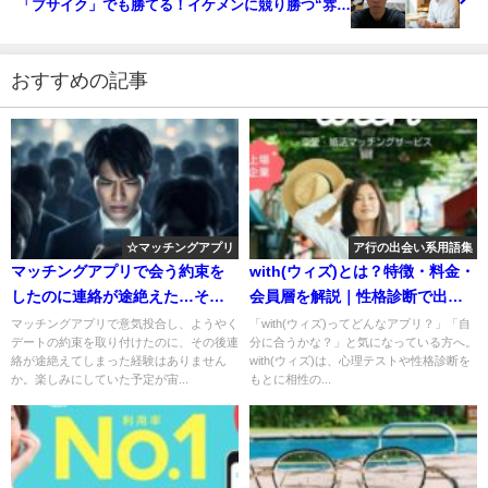
「ブサイク」でも勝てる！イケメンに競り勝つ“雰囲
気詐欺”と“弱者の戦略”
おすすめの記事
☆マッチングアプリ
ア行の出会い系用語集
マッチングアプリで会う約束を
with(ウィズ)とは？特徴・料金・
したのに連絡が途絶えた…その
会員層を解説｜性格診断で出会
心理と対処法
えるマッチングアプリ
マッチングアプリで意気投合し、ようやく
「with(ウィズ)ってどんなアプリ？」「自
デートの約束を取り付けたのに、その後連
分に合うかな？」と気になっている方へ。
絡が途絶えてしまった経験はありません
with(ウィズ)は、心理テストや性格診断を
か。楽しみにしていた予定が宙...
もとに相性の...