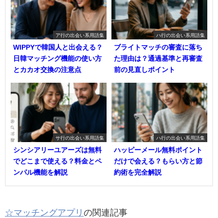
ア行の出会い系用語集
ハ行の出会い系用語集
WIPPYで韓国人と出会える？
ブライトマッチの審査に落ち
日韓マッチング機能の使い方
た理由は？通過基準と再審査
とカカオ交換の注意点
前の見直しポイント
サ行の出会い系用語集
ハ行の出会い系用語集
シンシアリーユアーズは無料
ハッピーメール無料ポイント
でどこまで使える？料金とペ
だけで会える？もらい方と節
ンパル機能を解説
約術を完全解説
☆マッチングアプリ
の関連記事