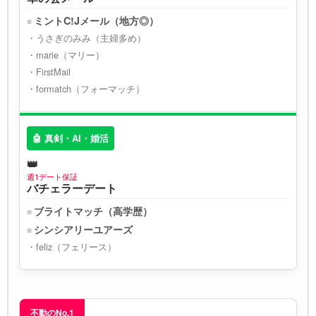
ミントC!Jメール（地方◎）
うさぎのみみ（主婦多め）
marie（マリー）
FirstMail
formatch（フォーマッチ）
🤖 真剣・AI・婚活
週1デート保証
バチェラーデート
ブライトマッチ（高学歴）
シンシアリーユアーズ
feliz（フェリース）
不動のNo.1