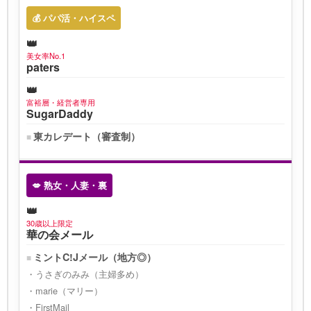
💰 パパ活・ハイスペ
美女率No.1
paters
富裕層・経営者専用
SugarDaddy
東カレデート（審査制）
💋 熟女・人妻・裏
30歳以上限定
華の会メール
ミントC!Jメール（地方◎）
うさぎのみみ（主婦多め）
marie（マリー）
FirstMail