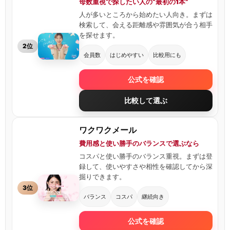
母数重視で探したい人の“最初の1本”
人が多いところから始めたい人向き。まずは
検索して、会える距離感や雰囲気が合う相手
を探せます。
2位
会員数
はじめやすい
比較用にも
公式を確認
比較して選ぶ
ワクワクメール
費用感と使い勝手のバランスで選ぶなら
コスパと使い勝手のバランス重視。まずは登
録して、使いやすさや相性を確認してから深
掘りできます。
3位
バランス
コスパ
継続向き
公式を確認