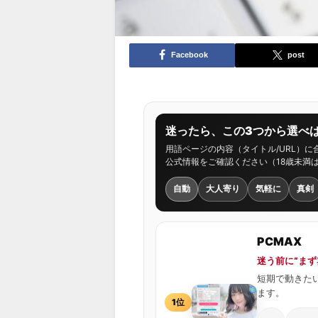
Facebook
post
迷ったら、この3つから選べば
用語ページの内容（タイトル/URL）
公式情報をご確認ください（18歳未満
自動
大人寄り
気軽に
真剣
PCMAX
迷う前に“ま
短期で動きた
ます。
1位