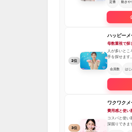
定番
動きや
ハッピーメ
母数重視で探し
人が多いとこ
手を探せます
2位
会員数
はじ
ワクワクメ
費用感と使い
コスパと使い
深掘りできま
3位