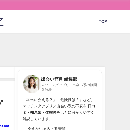
ア
TOP
出会い辞典 編集部
マッチングアプリ・出会い系の疑問
を解決
「本当に会える？」「危険性は？」など、
プ
マッチングアプリ／出会い系の不安を
口コ
ミ・知恵袋・体験談
をもとに分かりやすく
解説しています。
yougo
会えない原因・改善策