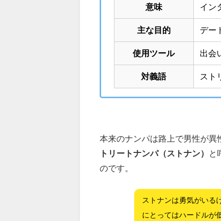
意味
イン
主な目的
デー
使用ツール
出会
対義語
スト
本来のナンパは路上で男性が異
トリートナンパ（ストナン）
と
のです。
ストナンは勇気がいる
にとってはハードルが