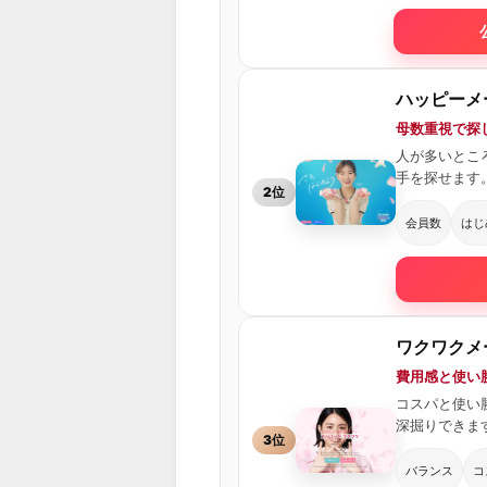
ハッピーメ
母数重視で探し
人が多いとこ
手を探せます
2位
会員数
はじ
ワクワクメ
費用感と使い
コスパと使い
深掘りできま
3位
バランス
コ