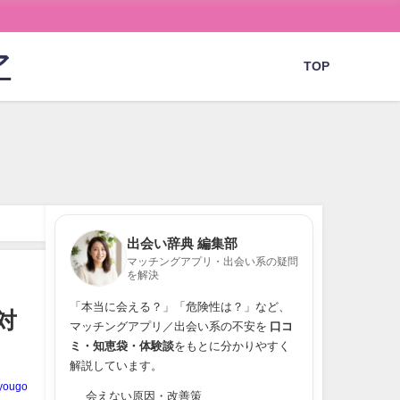
ア
TOP
出会い辞典 編集部
マッチングアプリ・出会い系の疑問
を解決
「本当に会える？」「危険性は？」など、
対
マッチングアプリ／出会い系の不安を
口コ
ミ・知恵袋・体験談
をもとに分かりやすく
解説しています。
yougo
会えない原因・改善策