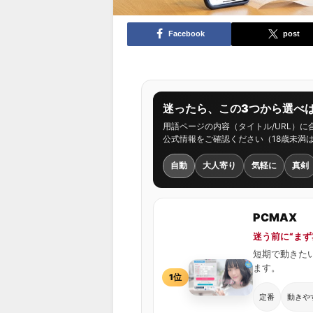
Facebook
post
迷ったら、この3つから選べば
用語ページの内容（タイトル/URL）
公式情報をご確認ください（18歳未満
自動
大人寄り
気軽に
真剣
PCMAX
迷う前に“ま
短期で動きた
ます。
1位
定番
動きや