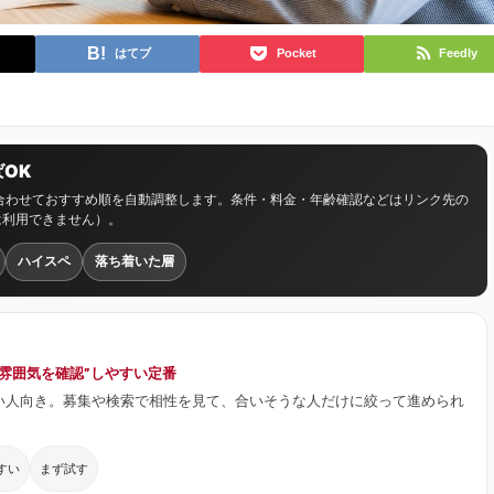
はてブ
Pocket
Feedly
OK
に合わせておすすめ順を自動調整します。条件・料金・年齢確認などはリンク先の
は利用できません）。
ハイスペ
落ち着いた層
ず雰囲気を確認”しやすい定番
い人向き。募集や検索で相性を見て、合いそうな人だけに絞って進められ
すい
まず試す