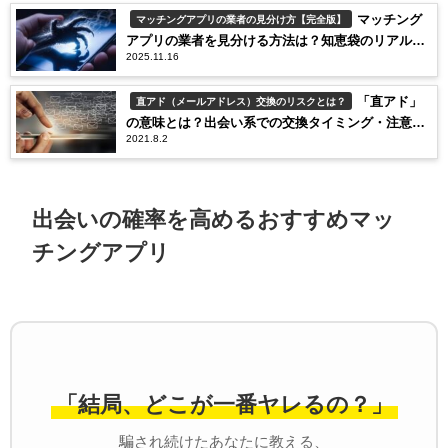
マッチング
マッチングアプリの業者の見分け方【完全版】
アプリの業者を見分ける方法は？知恵袋のリアル相
2025.11.16
談から判明した安全に出会うコツと優良アプリ
「直アド」
直アド（メールアドレス）交換のリスクとは？
の意味とは？出会い系での交換タイミング・注意点
2021.8.2
を徹底解説
出会いの確率を高めるおすすめマッ
チングアプリ
「結局、どこが一番ヤレるの？」
騙され続けたあなたに教える、