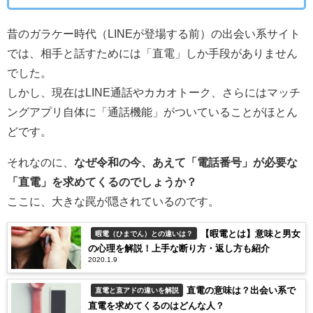
昔のガラケー時代（LINEが登場する前）の出会い系サイト
では、相手と話すためには「直電」しか手段がありません
でした。
しかし、現在はLINE通話やカカオトーク、さらにはマッチ
ングアプリ自体に「通話機能」がついていることがほとん
どです。
それなのに、
なぜ令和の今、あえて「電話番号」が必要な
「直電」を求めてくるのでしょうか？
ここに、大きな罠が隠されているのです。
【暇電とは】意味と男女
暇電（ひまでん）との違いは？
の心理を解説！上手な断り方・返し方も紹介
2020.1.9
直電の意味は？出会い系で
直電と直アドの違いを解説
直電を求めてくるのはどんな人？