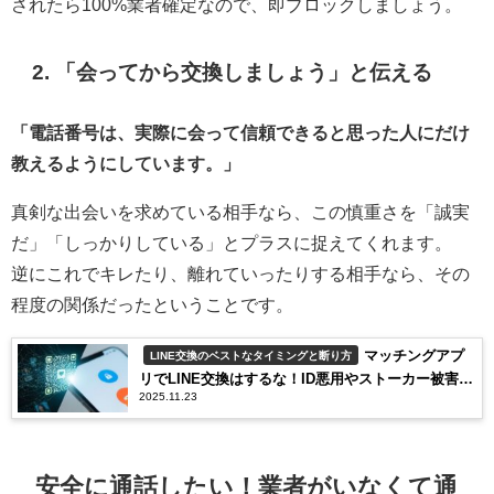
されたら100%業者確定なので、即ブロックしましょう。
2. 「会ってから交換しましょう」と伝える
「電話番号は、実際に会って信頼できると思った人にだけ
教えるようにしています。」
真剣な出会いを求めている相手なら、この慎重さを「誠実
だ」「しっかりしている」とプラスに捉えてくれます。
逆にこれでキレたり、離れていったりする相手なら、その
程度の関係だったということです。
マッチングアプ
LINE交換のベストなタイミングと断り方
リでLINE交換はするな！ID悪用やストーカー被害の
2025.11.23
リアルと、教えずに仲良くなる“鉄壁”の防衛術
安全に通話したい！業者がいなくて通