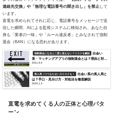
連絡先交換」や「無理な電話番号の聞き出し」を禁止
して
います。
直電を求められてそれに応じ、電話番号をメッセージで送
信した瞬間、AIによる監視システムに検知され、あなた自
身も「業者の一味」や「ルール違反者」とみなされて強制
退会（BAN）になる恐れがあります。
出会い
強制退会になると二度と使えない？リスクを解説
系・マッチングアプリの強制退会とは？理由と対処
2021.6.4
法を解説
出会い系の美人局と
美人局（つつもたせ）のリスクも！
は？手口・見分け方・対処法を徹底解説
2020.1.3
直電を求めてくる人の正体と心理パタ
ーン