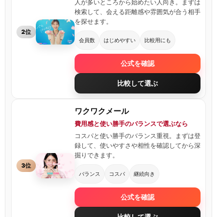
人が多いところから始めたい人向き。まずは
検索して、会える距離感や雰囲気が合う相手
を探せます。
2位
会員数
はじめやすい
比較用にも
公式を確認
比較して選ぶ
ワクワクメール
費用感と使い勝手のバランスで選ぶなら
コスパと使い勝手のバランス重視。まずは登
録して、使いやすさや相性を確認してから深
掘りできます。
3位
バランス
コスパ
継続向き
公式を確認
比較して選ぶ