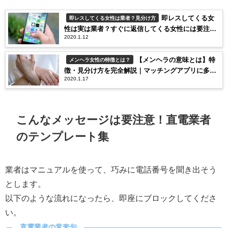
即レスしてくる女
即レスしてくる女性は業者？見分け方
性は実は業者？すぐに返信してくる女性には要注
2020.1.12
意！
【メンヘラの意味とは】特
メンヘラ女性の特徴とは？
徴・見分け方を完全解説｜マッチングアプリに多い
2020.1.17
理由と付き合うリスク
こんなメッセージは要注意！直電業者
のテンプレート集
業者はマニュアルを使って、巧みに電話番号を聞き出そう
とします。
以下のような流れになったら、即座にブロックしてくださ
い。
直電業者の常套句