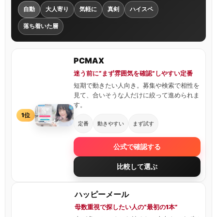
自動
大人寄り
気軽に
真剣
ハイスペ
落ち着いた層
PCMAX
迷う前に“まず雰囲気を確認”しやすい定番
短期で動きたい人向き。募集や検索で相性を
見て、合いそうな人だけに絞って進められま
す。
1位
定番
動きやすい
まず試す
公式で確認する
比較して選ぶ
ハッピーメール
母数重視で探したい人の“最初の1本”