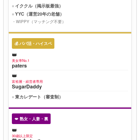
イククル（掲示板最強）
YYC（運営20年の老舗）
WIPPY（マッチング不要）
💰 パパ活・ハイスペ
美女率No.1
paters
富裕層・経営者専用
SugarDaddy
東カレデート（審査制）
💋 熟女・人妻・裏
30歳以上限定