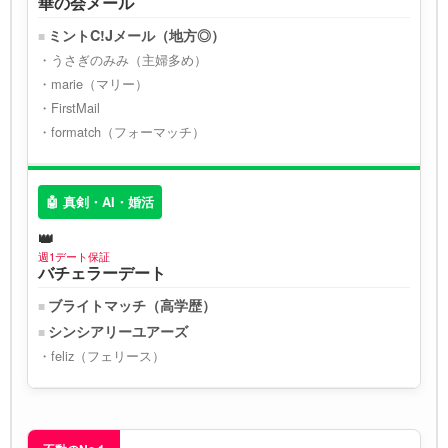
華の会メール
ミントC!Jメール（地方◎）
うさぎのみみ（主婦多め）
marie（マリー）
FirstMail
formatch（フォーマッチ）
🤖 真剣・AI・婚活
週1デート保証
バチェラーデート
ブライトマッチ（高学歴）
シンシアリーユアーズ
feliz（フェリース）