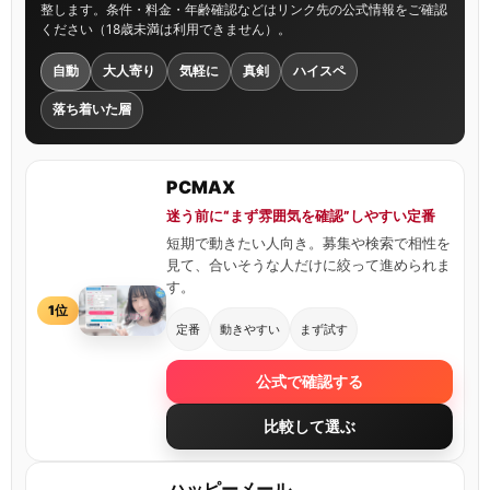
整します。条件・料金・年齢確認などはリンク先の公式情報をご確認
ください（18歳未満は利用できません）。
自動
大人寄り
気軽に
真剣
ハイスペ
落ち着いた層
PCMAX
迷う前に“まず雰囲気を確認”しやすい定番
短期で動きたい人向き。募集や検索で相性を
見て、合いそうな人だけに絞って進められま
す。
1位
定番
動きやすい
まず試す
公式で確認する
比較して選ぶ
ハッピーメール