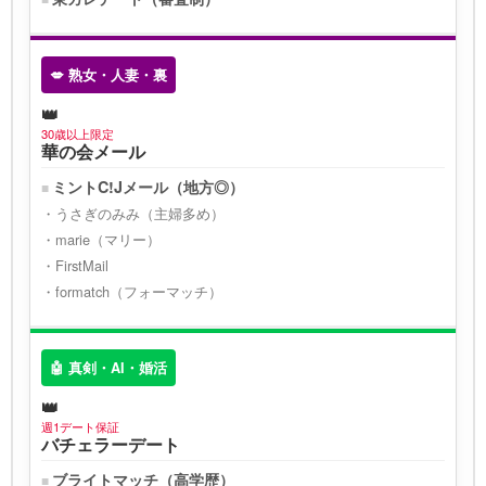
💋 熟女・人妻・裏
30歳以上限定
華の会メール
ミントC!Jメール（地方◎）
うさぎのみみ（主婦多め）
marie（マリー）
FirstMail
formatch（フォーマッチ）
🤖 真剣・AI・婚活
週1デート保証
バチェラーデート
ブライトマッチ（高学歴）