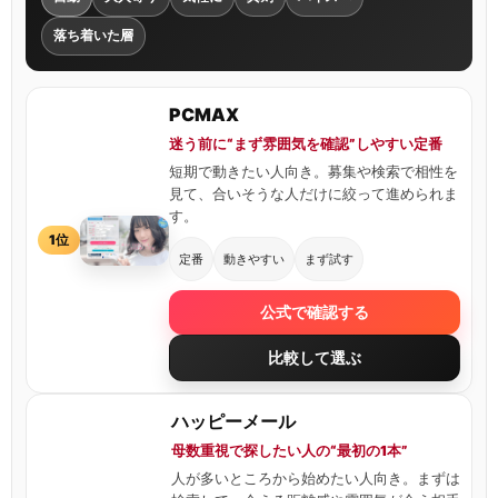
落ち着いた層
PCMAX
迷う前に“まず雰囲気を確認”しやすい定番
短期で動きたい人向き。募集や検索で相性を
見て、合いそうな人だけに絞って進められま
す。
1位
定番
動きやすい
まず試す
公式で確認する
比較して選ぶ
ハッピーメール
母数重視で探したい人の“最初の1本”
人が多いところから始めたい人向き。まずは