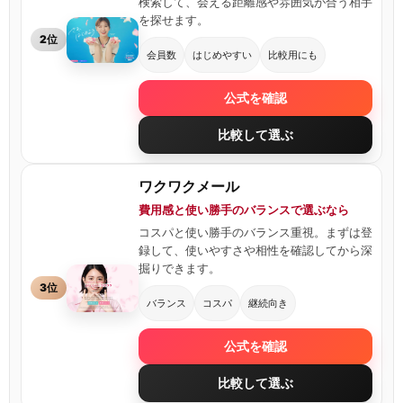
検索して、会える距離感や雰囲気が合う相手
を探せます。
2位
会員数
はじめやすい
比較用にも
公式を確認
比較して選ぶ
ワクワクメール
費用感と使い勝手のバランスで選ぶなら
コスパと使い勝手のバランス重視。まずは登
録して、使いやすさや相性を確認してから深
掘りできます。
3位
バランス
コスパ
継続向き
公式を確認
比較して選ぶ