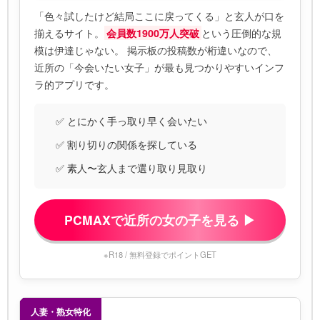
「色々試したけど結局ここに戻ってくる」と玄人が口を
揃えるサイト。
という圧倒的な規
会員数1900万人突破
模は伊達じゃない。 掲示板の投稿数が桁違いなので、
近所の「今会いたい女子」が最も見つかりやすいインフ
ラ的アプリです。
✅ とにかく手っ取り早く会いたい
✅ 割り切りの関係を探している
✅ 素人〜玄人まで選り取り見取り
PCMAXで近所の女の子を見る ▶
※R18 / 無料登録でポイントGET
人妻・熟女特化