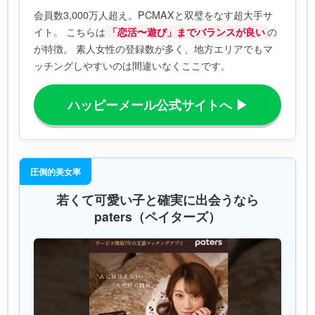
会員数3,000万人超え。PCMAXと双璧をなす超大手サ
イト。 こちらは
の
「恋活〜遊び」までバランスが良い
が特徴。 素人女性の登録数が多く、地方エリアでもマ
ッチングしやすいのは間違いなくここです。
ハッピーメール公式サイトへ ▶
圧倒的美女率
若くて可愛い子と確実に出会うなら
paters（ペイターズ）