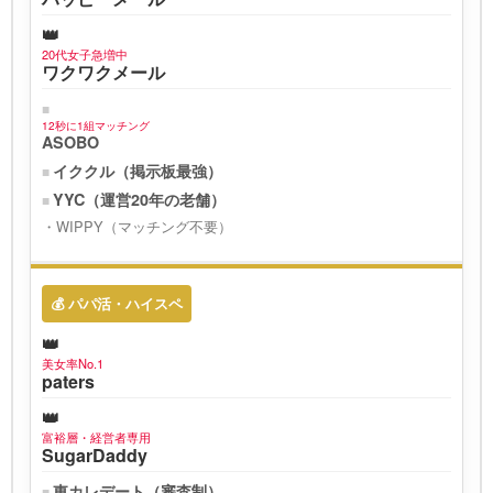
20代女子急増中
ワクワクメール
12秒に1組マッチング
ASOBO
イククル（掲示板最強）
YYC（運営20年の老舗）
WIPPY（マッチング不要）
💰 パパ活・ハイスペ
美女率No.1
paters
富裕層・経営者専用
SugarDaddy
東カレデート（審査制）