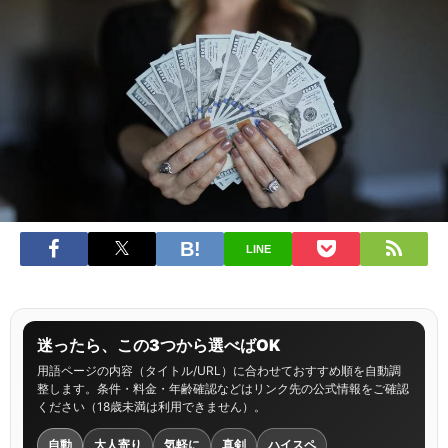
LINE
迷ったら、この3つから選べばOK
用語ページの内容（タイトル/URL）に合わせておすすめ順を自動調
整します。条件・料金・年齢確認などはリンク先の公式情報をご確認
ください（18歳未満は利用できません）。
自動
大人寄り
気軽に
真剣
ハイスペ