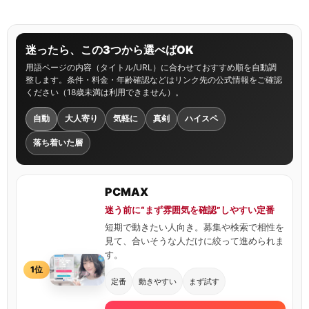
迷ったら、この3つから選べばOK
用語ページの内容（タイトル/URL）に合わせておすすめ順を自動調
整します。条件・料金・年齢確認などはリンク先の公式情報をご確認
ください（18歳未満は利用できません）。
自動
大人寄り
気軽に
真剣
ハイスペ
落ち着いた層
PCMAX
迷う前に“まず雰囲気を確認”しやすい定番
短期で動きたい人向き。募集や検索で相性を
見て、合いそうな人だけに絞って進められま
す。
1位
定番
動きやすい
まず試す