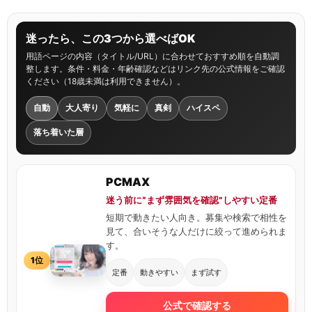
迷ったら、この3つから選べばOK
用語ページの内容（タイトル/URL）に合わせておすすめ順を自動調
整します。条件・料金・年齢確認などはリンク先の公式情報をご確認
ください（18歳未満は利用できません）。
自動
大人寄り
気軽に
真剣
ハイスペ
落ち着いた層
PCMAX
迷う前に“まず雰囲気を確認”しやすい定番
短期で動きたい人向き。募集や検索で相性を
見て、合いそうな人だけに絞って進められま
す。
1位
定番
動きやすい
まず試す
公式で確認する