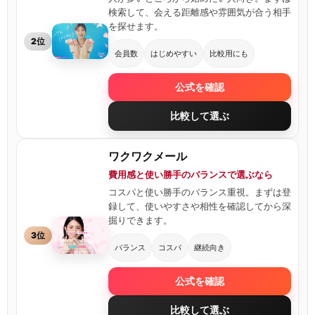
検索して、会える距離感や雰囲気が合う相手
を探せます。
2位
会員数
はじめやすい
比較用にも
公式を確認
比較して選ぶ
ワクワクメール
費用感と使い勝手のバランスで選ぶなら
コスパと使い勝手のバランス重視。まずは登
録して、使いやすさや相性を確認してから深
掘りできます。
3位
バランス
コスパ
継続向き
公式を確認
比較して選ぶ