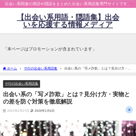
出会い系関連の用語や隠語をまとめた出会い系用語集専門サイトです。
【出会い系用語・隠語集】出会
いを応援する情報メディア
「本ページはプロモーションが含まれています」
ホーム
サ行の出会い系用語集
出会い系の「写メ詐欺」とは？見分け方・実
物との差を防ぐ対策を徹底解説
サ行の出会い系用語集
出会い系の「写メ詐欺」とは？見分け方・実物と
の差を防ぐ対策を徹底解説
2021年2月27日
2026年1月4日