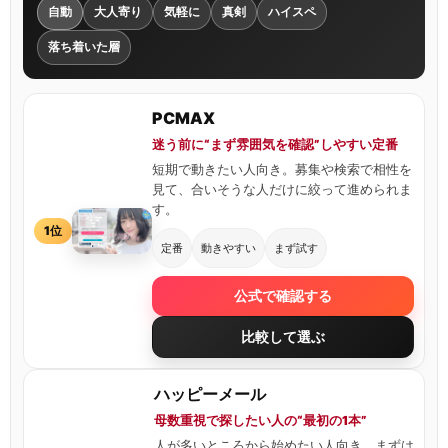
自動
大人寄り
気軽に
真剣
ハイスペ
落ち着いた層
PCMAX
迷う前に“まず雰囲気を確認”しやすい定番
短期で動きたい人向き。募集や検索で相性を
見て、合いそうな人だけに絞って進められま
す。
1位
定番
動きやすい
まず試す
公式で確認する
比較して選ぶ
ハッピーメール
母数重視で探したい人の“最初の1本”
人が多いところから始めたい人向き。まずは