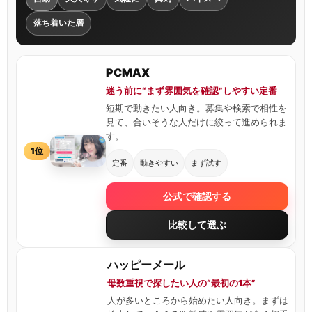
落ち着いた層
PCMAX
迷う前に“まず雰囲気を確認”しやすい定番
短期で動きたい人向き。募集や検索で相性を
見て、合いそうな人だけに絞って進められま
す。
1位
定番
動きやすい
まず試す
公式で確認する
比較して選ぶ
ハッピーメール
母数重視で探したい人の“最初の1本”
人が多いところから始めたい人向き。まずは