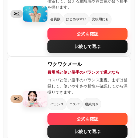
検索して、会える距離感や雰囲気が合う相手
を探せます。
2位
会員数
はじめやすい
比較用にも
公式を確認
比較して選ぶ
ワクワクメール
費用感と使い勝手のバランスで選ぶなら
コスパと使い勝手のバランス重視。まずは登
録して、使いやすさや相性を確認してから深
掘りできます。
3位
バランス
コスパ
継続向き
公式を確認
比較して選ぶ